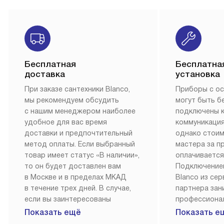
Бесплатная
Бесплатна
доставка
установка
При заказе сантехники Blanco,
Приборы с о
мы рекомендуем обсудить
могут быть б
с нашим менеджером наиболее
подключены 
удобное для вас время
коммуникация
доставки и предпочтительный
однако стои
метод оплаты. Если выбранный
мастера за 
товар имеет статус «В наличии»,
оплачивается
то он будет доставлен вам
Подключение
в Москве и в пределах МКАД
Blanco из се
в течение трех дней. В случае,
партнера за
если вы заинтересованы
профессиона
в товаре, который доступен
Наш сервис п
Показать ещё
Показать е
«Под заказ», необходимо
гарантию 1 г