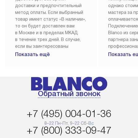
доставки и предпочтительный
однако стои
метод оплаты. Если выбранный
мастера за 
товар имеет статус «В наличии»,
оплачивается
то он будет доставлен вам
Подключение
в Москве и в пределах МКАД
Blanco из се
в течение трех дней. В случае,
партнера за
если вы заинтересованы
профессиона
в товаре, который доступен
Наш сервис п
Показать ещё
Показать е
«Под заказ», необходимо
гарантию 1 г
обсудить возможность его
работы и исп
приобретения с нашим
материалы. 
менеджером на сайте. Товары
установка, п
с особым лейблом
и регулярное
Обратный звонок
доставляются бесплатно
обеспечиваю
по Москве в пределах МКАД,
и эффективну
и при этом отдельная доставка
сантехники, 
+7 (495) 004-01-36
аксессуаров не предусмотрена.
возможные с
и преждеврем
8–22 Пн-Пт, 9–22 Сб-Вс
Для доставки в другие регионы
+7 (800) 333-09-47
мы используем услуги
Готовые комм