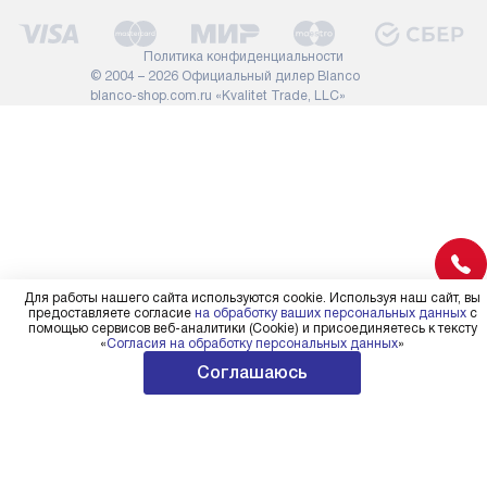
демонтировать дверцы, ручки
расходных ма
или другие выступающие
требуется вы
Политика конфиденциальности
элементы, так как это может
специфически
© 2004 – 2026 Официальный дилер Blanco
повлиять на гарантийное
повышенной 
blanco-shop.com.ru «Kvalitet Trade, LLC»
обслуживание в будущем.
стоимость ус
Поэтому, перед размещением
на 30%.
заказа, удостоверьтесь, что
вы сможете без проблем
переместить прибор в желаемое
место установки, учитывая его
размеры в упаковке или без нее.
Для работы нашего сайта используются cookie. Используя наш сайт, вы
предоставляете согласие
на обработку ваших персональных данных
с
помощью сервисов веб-аналитики (Cookie) и присоединяетесь к тексту
«
Согласия на обработку персональных данных
»
Соглашаюсь