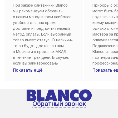
При заказе сантехники Blanco,
Приборы с о
мы рекомендуем обсудить
могут быть б
с нашим менеджером наиболее
подключены 
удобное для вас время
коммуникация
доставки и предпочтительный
однако стои
метод оплаты. Если выбранный
мастера за 
товар имеет статус «В наличии»,
оплачивается
то он будет доставлен вам
Подключение
в Москве и в пределах МКАД
Blanco из се
в течение трех дней. В случае,
партнера за
если вы заинтересованы
профессиона
в товаре, который доступен
Наш сервис п
Показать ещё
Показать е
«Под заказ», необходимо
гарантию 1 г
обсудить возможность его
работы и исп
приобретения с нашим
материалы. 
менеджером на сайте. Товары
установка, п
с особым лейблом
и регулярное
Обратный звонок
доставляются бесплатно
обеспечиваю
по Москве в пределах МКАД,
и эффективну
и при этом отдельная доставка
сантехники, 