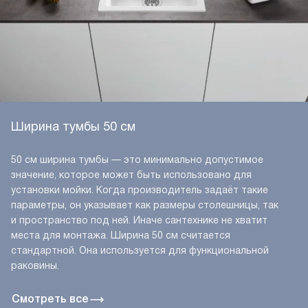
Ширина тумбы 50 см
50 см ширина тумбы — это минимально допустимое
значение, которое может быть использовано для
установки мойки. Когда производитель задаёт такие
параметры, он указывает как размеры столешницы, так
и пространство под ней. Иначе сантехнике не хватит
места для монтажа. Ширина 50 см считается
стандартной. Она используется для функциональной
раковины.
Смотреть все