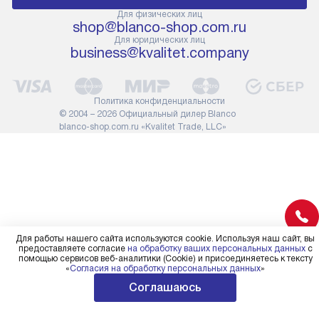
прибора не позволяют его
В стандартну
Для физических лиц
shop@blanco-shop.com.ru
проходу через дверной проем,
не включают
Для юридических лиц
сотрудники транспортной
работы: прок
business@kvalitet.company
службы не имеют права
коммуникаций
демонтировать дверцы, ручки
расходных ма
или другие выступающие
требуется вы
Политика конфиденциальности
элементы, так как это может
специфически
© 2004 – 2026 Официальный дилер Blanco
повлиять на гарантийное
повышенной 
blanco-shop.com.ru «Kvalitet Trade, LLC»
обслуживание в будущем.
стоимость ус
Поэтому, перед размещением
на 30%.
заказа, удостоверьтесь, что
вы сможете без проблем
переместить прибор в желаемое
место установки, учитывая его
размеры в упаковке или без нее.
Для работы нашего сайта используются cookie. Используя наш сайт, вы
предоставляете согласие
на обработку ваших персональных данных
с
помощью сервисов веб-аналитики (Cookie) и присоединяетесь к тексту
«
Согласия на обработку персональных данных
»
Соглашаюсь