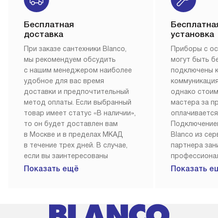
Бесплатная
Бесплатна
доставка
установка
При заказе сантехники Blanco,
Приборы с о
мы рекомендуем обсудить
могут быть б
с нашим менеджером наиболее
подключены 
удобное для вас время
коммуникация
доставки и предпочтительный
однако стои
метод оплаты. Если выбранный
мастера за 
товар имеет статус «В наличии»,
оплачивается
то он будет доставлен вам
Подключение
в Москве и в пределах МКАД
Blanco из се
в течение трех дней. В случае,
партнера за
если вы заинтересованы
профессиона
в товаре, который доступен
Наш сервис п
Показать ещё
Показать е
«Под заказ», необходимо
гарантию 1 г
обсудить возможность его
работы и исп
приобретения с нашим
материалы. 
менеджером на сайте. Товары
установка, п