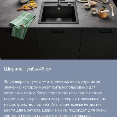
Ширина тумбы 45 см
45 см ширина тумбы — это минимально допустимое
значение, которое может быть использовано для
установки мойки. Когда производитель задаёт такие
параметры, он указывает как размеры столешницы, так
и пространство под ней. Иначе сантехнике не хватит
места для монтажа. Ширина 45 см подойдёт для очень
скромной раковины или же для вместительной