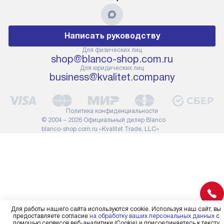
с нашим менеджером. Эта
по уровню, п
дополнительная услуга
к существующ
подлежит оплате. Важно
первый запус
Написать руководству
помнить, что если размеры
по правилам 
прибора не позволяют его
В стандартну
Для физических лиц
shop@blanco-shop.com.ru
проходу через дверной проем,
не включают
Для юридических лиц
сотрудники транспортной
работы: прок
business@kvalitet.company
службы не имеют права
коммуникаций
демонтировать дверцы, ручки
расходных ма
или другие выступающие
требуется вы
Политика конфиденциальности
элементы, так как это может
специфически
© 2004 – 2026 Официальный дилер Blanco
повлиять на гарантийное
повышенной 
blanco-shop.com.ru «Kvalitet Trade, LLC»
обслуживание в будущем.
стоимость ус
Поэтому, перед размещением
на 30%.
заказа, удостоверьтесь, что
вы сможете без проблем
переместить прибор в желаемое
место установки, учитывая его
размеры в упаковке или без нее.
Для работы нашего сайта используются cookie. Используя наш сайт, вы
предоставляете согласие
на обработку ваших персональных данных
с
помощью сервисов веб-аналитики (Cookie) и присоединяетесь к тексту